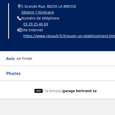
5 Grande Rue, 88250 LA BRESSE
Obtenir l'itinéraire
Numéro de téléphone
03 29 25 40 69
Site Internet
https://www.renault.fr/trouver-un-etablissement.ht
Avis
par Google
Photos
/
la-bresse
garage bertrand sa