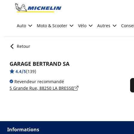
Go to page content
Go to page navigation
Auto
Moto & Scooter
Vélo
Autres
Consei
Retour
GARAGE BERTRAND SA
4.4/5
(139)
Revendeur recommandé
5 Grande Rue, 88250 LA BRESSE
Informations