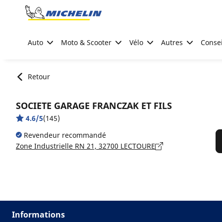
Go to page content
Go to page navigation
Auto
Moto & Scooter
Vélo
Autres
Consei
Retour
SOCIETE GARAGE FRANCZAK ET FILS
4.6/5
(145)
Revendeur recommandé
Zone Industrielle RN 21, 32700 LECTOURE
Informations