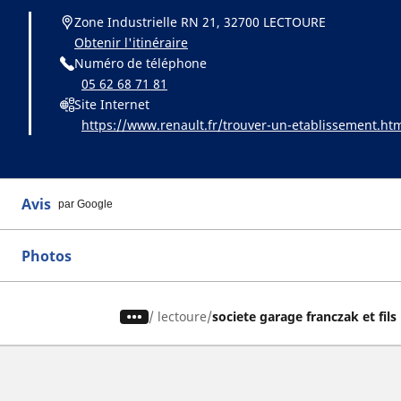
Zone Industrielle RN 21, 32700 LECTOURE
Obtenir l'itinéraire
Numéro de téléphone
05 62 68 71 81
Site Internet
https://www.renault.fr/trouver-un-etablissement.ht
Avis
par Google
Photos
/
lectoure
societe garage franczak et fils