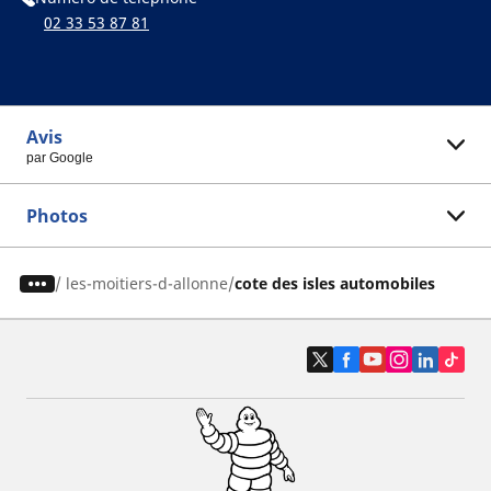
02 33 53 87 81
Avis
par Google
Photos
/
les-moitiers-d-allonne
cote des isles automobiles