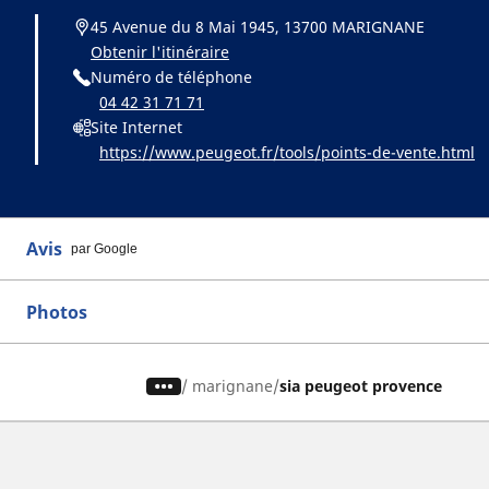
45 Avenue du 8 Mai 1945, 13700 MARIGNANE
Obtenir l'itinéraire
Numéro de téléphone
04 42 31 71 71
Site Internet
https://www.peugeot.fr/tools/points-de-vente.html
Avis
par Google
Photos
/
marignane
sia peugeot provence