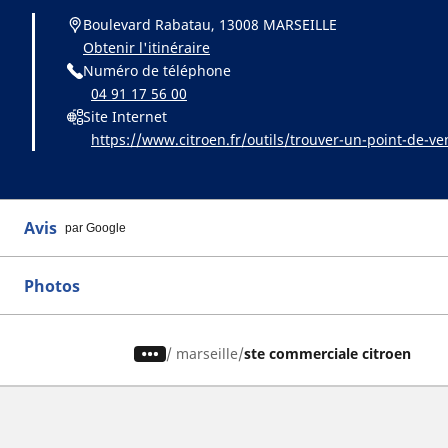
Boulevard Rabatau, 13008 MARSEILLE
Obtenir l'itinéraire
Numéro de téléphone
04 91 17 56 00
Site Internet
https://www.citroen.fr/outils/trouver-un-point-de-ve
Avis
par Google
Photos
/
marseille
ste commerciale citroen