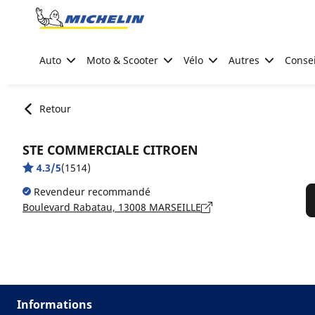
Go to page content
Go to page navigation
Auto
Moto & Scooter
Vélo
Autres
Consei
Retour
STE COMMERCIALE CITROEN
4.3/5
(1514)
Revendeur recommandé
Boulevard Rabatau, 13008 MARSEILLE
Informations