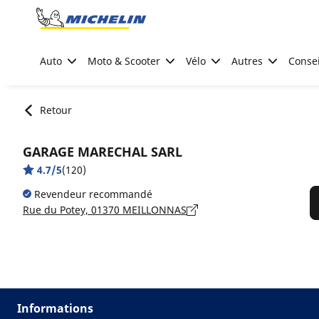
Go to page content
Go to page navigation
Auto
Moto & Scooter
Vélo
Autres
Consei
Retour
GARAGE MARECHAL SARL
4.7/5
(120)
Revendeur recommandé
Rue du Potey, 01370 MEILLONNAS
Informations