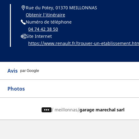
Rue du Potey, 01370 MEILLONNAS
Obtenir l'itinéraire
Numéro de téléphone
04 74 42 38 50
Site Internet
https://www.renault.fr/trouver-un-etablissement.ht
Avis
par Google
Photos
/
meillonnas
garage marechal sarl