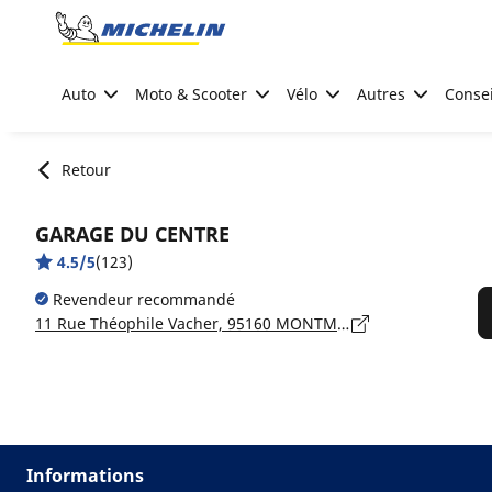
Go to page content
Go to page navigation
Auto
Moto & Scooter
Vélo
Autres
Consei
Retour
GARAGE DU CENTRE
4.5/5
(123)
Revendeur recommandé
11 Rue Théophile Vacher, 95160 MONTMORENCY
Informations