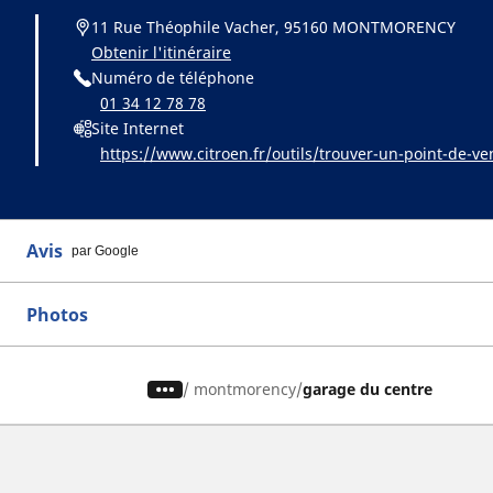
11 Rue Théophile Vacher, 95160 MONTMORENCY
Obtenir l'itinéraire
Numéro de téléphone
01 34 12 78 78
Site Internet
https://www.citroen.fr/outils/trouver-un-point-de-ve
Avis
par Google
Photos
/
montmorency
garage du centre