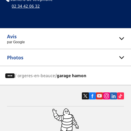
02 34 42 06 32
Avis
par Google
Photos
/
orgeres-en-beauce
garage hamon