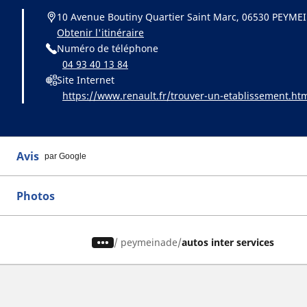
10 Avenue Boutiny Quartier Saint Marc, 06530 PEYM
Obtenir l'itinéraire
Numéro de téléphone
04 93 40 13 84
Site Internet
https://www.renault.fr/trouver-un-etablissement.ht
Avis
par Google
Photos
/
peymeinade
autos inter services