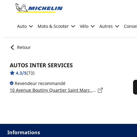
Go to page content
Go to page navigation
Auto
Moto & Scooter
Vélo
Autres
Consei
Retour
AUTOS INTER SERVICES
4.3/5
(73)
Revendeur recommandé
10 Avenue Boutiny Quartier Saint Marc, 06530 PEYMEINADE
Informations