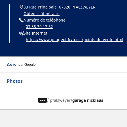
83 Rue Principale, 67320 PFALZWEYER
Obtenir l'itinéraire
Numéro de téléphone
03 88 70 17 32
Site Internet
https://www.peugeot.fr/tools/points-de-vente.html
Avis
par Google
Photos
/
pfalzweyer
garage nicklaus