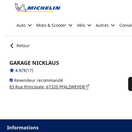
Go to page content
Go to page navigation
Auto
Moto & Scooter
Vélo
Autres
Consei
Retour
GARAGE NICKLAUS
4.9/5
(17)
Revendeur recommandé
83 Rue Principale, 67320 PFALZWEYER
Informations