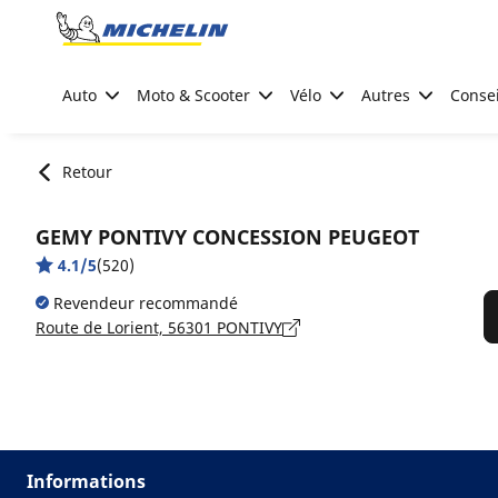
Go to page content
Go to page navigation
Auto
Moto & Scooter
Vélo
Autres
Consei
Retour
GEMY PONTIVY CONCESSION PEUGEOT
4.1/5
(520)
Revendeur recommandé
Route de Lorient, 56301 PONTIVY
Informations