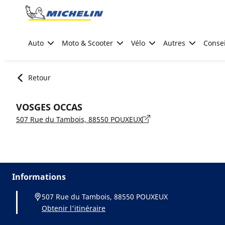
Go to page content
Go to page navigation
Auto
Moto & Scooter
Vélo
Autres
Consei
Retour
VOSGES OCCAS
507 Rue du Tambois, 88550 POUXEUX
Informations
507 Rue du Tambois, 88550 POUXEUX
Obtenir l'itinéraire