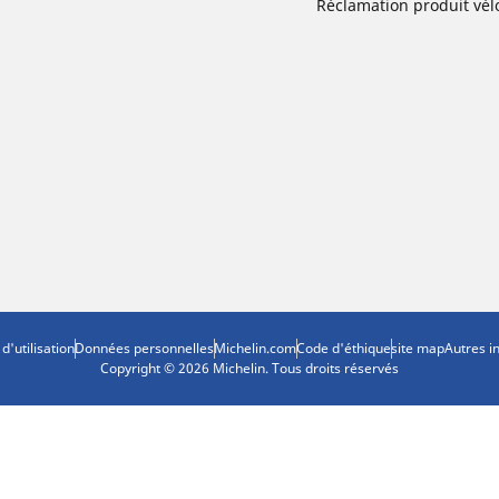
Réclamation produit vél
d'utilisation
Données personnelles
Michelin.com
Code d'éthique
site map
Autres i
Copyright © 2026 Michelin. Tous droits réservés