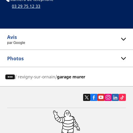
03 29 75 12 33
Avis
par Google
Photos
/
revigny-sur-ornain
garage murer