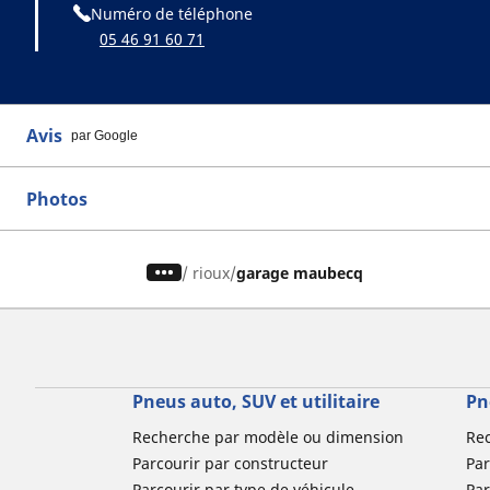
Numéro de téléphone
05 46 91 60 71
Avis
par Google
Photos
/
rioux
garage maubecq
Pneus auto, SUV et utilitaire
Pn
Recherche par modèle ou dimension
Re
Parcourir par constructeur
Par
Parcourir par type de véhicule
Par