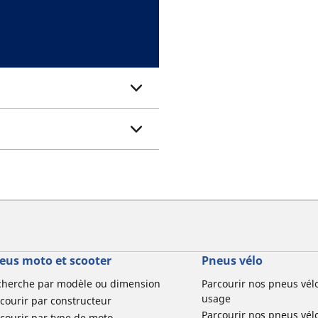
eus moto et scooter
Pneus vélo
cherche par modèle ou dimension
Parcourir nos pneus vél
usage
courir par constructeur
Parcourir nos pneus vél
courir par type de moto