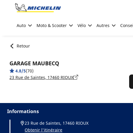
Go to page content
Go to page navigation
Auto
Moto & Scooter
Vélo
Autres
Consei
Retour
GARAGE MAUBECQ
4.8/5
(70)
23 Rue de Saintes, 17460 RIOUX
Informations
23 Rue de Saintes, 17460 RIOUX
Obtenir l'itinéraire