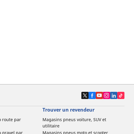
Trouver un revendeur
o route par
Magasins pneus voiture, SUV et
utilitaire
o gravel par
Magasins pneus moto et scooter