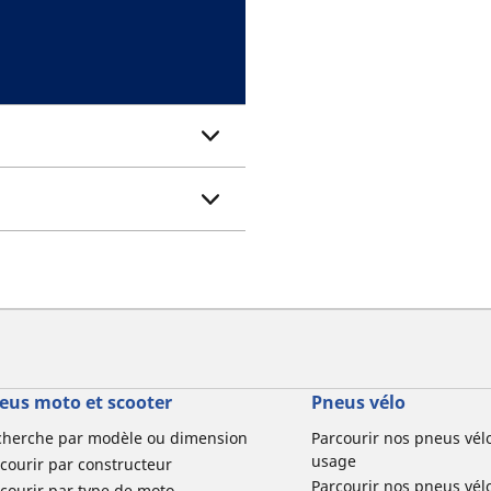
eus moto et scooter
Pneus vélo
cherche par modèle ou dimension
Parcourir nos pneus vél
usage
courir par constructeur
Parcourir nos pneus vél
courir par type de moto