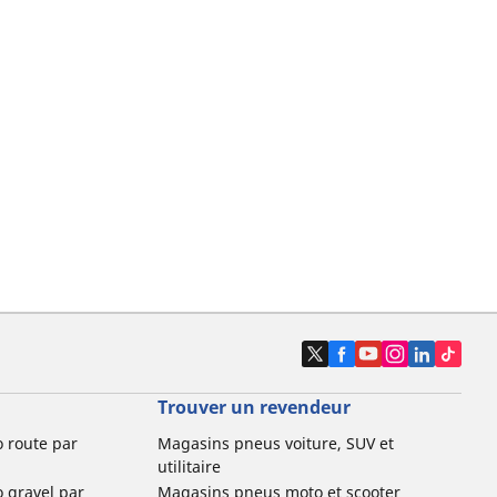
Trouver un revendeur
o route par
Magasins pneus voiture, SUV et
utilitaire
o gravel par
Magasins pneus moto et scooter