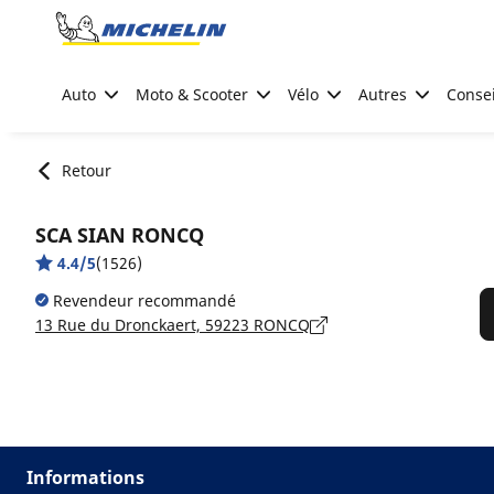
Go to page content
Go to page navigation
Auto
Moto & Scooter
Vélo
Autres
Consei
Retour
SCA SIAN RONCQ
4.4/5
(1526)
Revendeur recommandé
13 Rue du Dronckaert, 59223 RONCQ
Informations