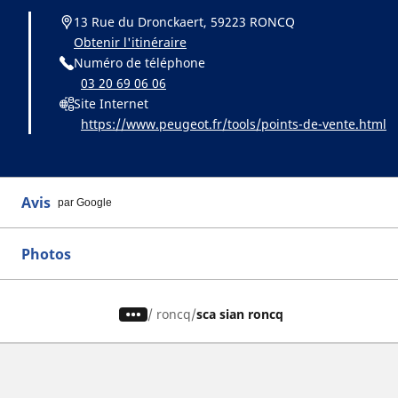
13 Rue du Dronckaert, 59223 RONCQ
Obtenir l'itinéraire
Numéro de téléphone
03 20 69 06 06
Site Internet
https://www.peugeot.fr/tools/points-de-vente.html
Avis
par Google
Photos
/
roncq
sca sian roncq