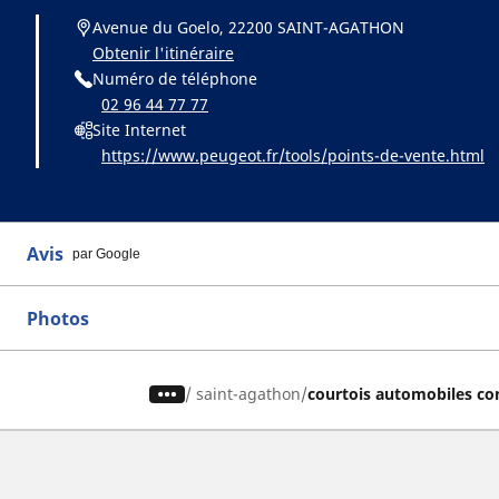
Avenue du Goelo, 22200 SAINT-AGATHON
Obtenir l'itinéraire
Numéro de téléphone
02 96 44 77 77
Site Internet
https://www.peugeot.fr/tools/points-de-vente.html
Avis
par Google
Photos
/
saint-agathon
courtois automobiles co