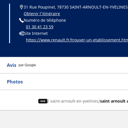
31 Rue Poupinel, 78730 SAINT-ARNOULT-EN-YVELINES
Obtenir l'itinéraire
Numéro de téléphone
01 30 41 23 59
Site Internet
https://www.renault.fr/trouver-un-etablissement.ht
Avis
par Google
Photos
/
saint-arnoult-en-yvelines
saint arnoult