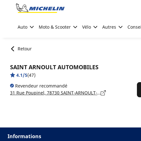
Go to page content
Go to page navigation
Auto
Moto & Scooter
Vélo
Autres
Consei
Retour
SAINT ARNOULT AUTOMOBILES
4.1/5
(47)
Revendeur recommandé
31 Rue Poupinel, 78730 SAINT-ARNOULT-EN-YVELINES
Informations