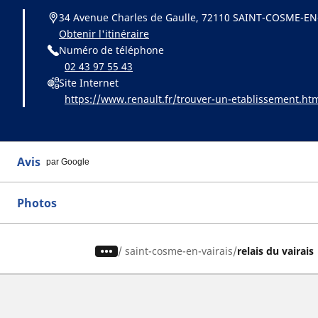
34 Avenue Charles de Gaulle, 72110 SAINT-COSME-EN
Obtenir l'itinéraire
Numéro de téléphone
02 43 97 55 43
Site Internet
https://www.renault.fr/trouver-un-etablissement.ht
Avis
par Google
Photos
/
saint-cosme-en-vairais
relais du vairais