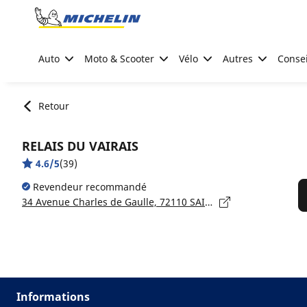
Go to page content
Go to page navigation
Auto
Moto & Scooter
Vélo
Autres
Consei
Retour
RELAIS DU VAIRAIS
4.6/5
(39)
Revendeur recommandé
34 Avenue Charles de Gaulle, 72110 SAINT-COSME-EN-VAIRAIS
Informations