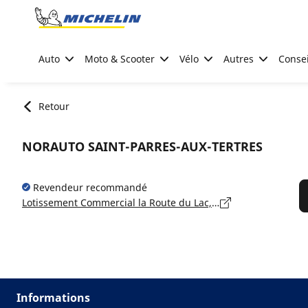
Go to page content
Go to page navigation
Auto
Moto & Scooter
Vélo
Autres
Consei
Retour
NORAUTO SAINT-PARRES-AUX-TERTRES
Revendeur recommandé
Lotissement Commercial la Route du Lac, 10410 SAINT-PARRES-AUX-TERTRES
Informations