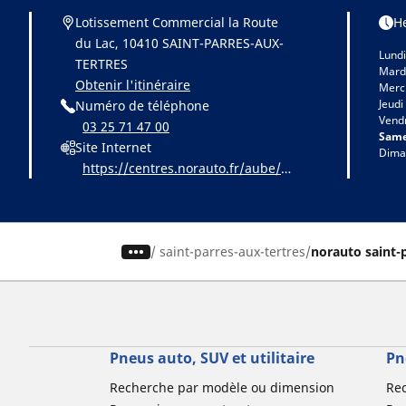
Lotissement Commercial la Route
H
du Lac, 10410 SAINT-PARRES-AUX-
Lundi
TERTRES
Mard
Obtenir l'itinéraire
Merc
Jeudi
Numéro de téléphone
Vend
03 25 71 47 00
Same
Site Internet
Dima
https://centres.norauto.fr/aube/st-
parres-aux-tertres/lotissement-co
mmercial
/
saint-parres-aux-tertres
norauto saint-
Pneus auto, SUV et utilitaire
Pn
Recherche par modèle ou dimension
Re