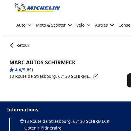
Go to page content
Go to page navigation
Auto
Moto & Scooter
Vélo
Autres
Consei
Retour
MARC AUTOS SCHIRMECK
4.4/5
(89)
13 Route de Strasbourg, 67130 SCHIRMECK
Informations
13 Route de Strasbourg, 67130 SCHIRMECK
Obtenir l'itinéraire