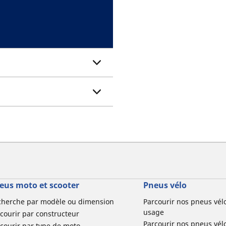
eus moto et scooter
Pneus vélo
cherche par modèle ou dimension
Parcourir nos pneus vél
usage
courir par constructeur
Parcourir nos pneus vél
courir par type de moto