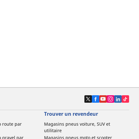
Trouver un revendeur
o route par
Magasins pneus voiture, SUV et
utilitaire
o gravel par
Magasins pneus moto et scooter