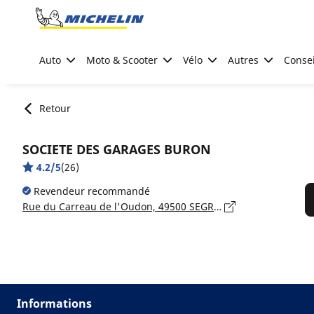
Go to page content
Go to page navigation
Auto
Moto & Scooter
Vélo
Autres
Consei
Retour
SOCIETE DES GARAGES BURON
4.2/5
(26)
Revendeur recommandé
Rue du Carreau de l'Oudon, 49500 SEGRÉ-EN-ANJOU BLEU
Informations