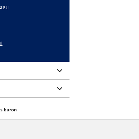
BLEU
ml
es buron