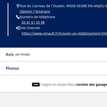
Rue du Carreau de l'Oudon, 49500 SEGRÉ-EN-ANJOU 
Obtenir l'itinéraire
Numéro de téléphone
02 41 61 05 98
Site Internet
https://www.renault.fr/trouver-un-etablissement.ht
Avis
par Google
Photos
/
segre-en-anjou-bleu
societe des garag