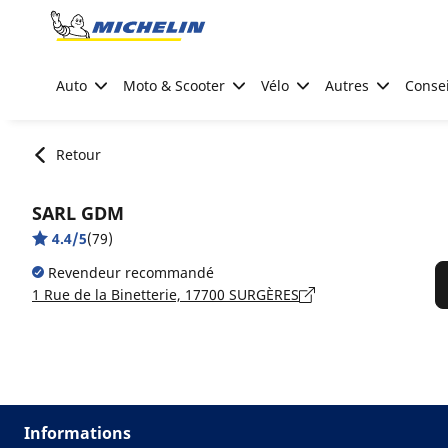
Go to page content
Go to page navigation
Auto
Moto & Scooter
Vélo
Autres
Consei
Retour
SARL GDM
4.4/5
(79)
Revendeur recommandé
1 Rue de la Binetterie, 17700 SURGÈRES
Informations