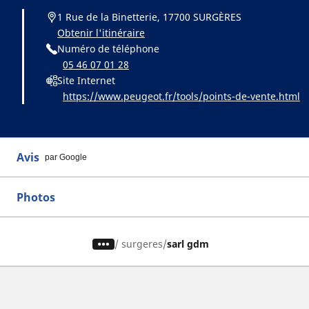
1 Rue de la Binetterie, 17700 SURGÈRES
Obtenir l'itinéraire
Numéro de téléphone
05 46 07 01 28
Site Internet
https://www.peugeot.fr/tools/points-de-vente.html
Avis
par Google
Photos
/
surgeres
sarl gdm