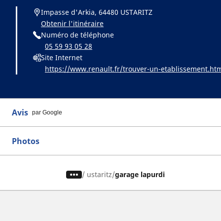
Impasse d'Arkia, 64480 USTARITZ
Obtenir l'itinéraire
Numéro de téléphone
05 59 93 05 28
Site Internet
https://www.renault.fr/trouver-un-etablissement.ht
Avis
par Google
Photos
/
ustaritz
garage lapurdi