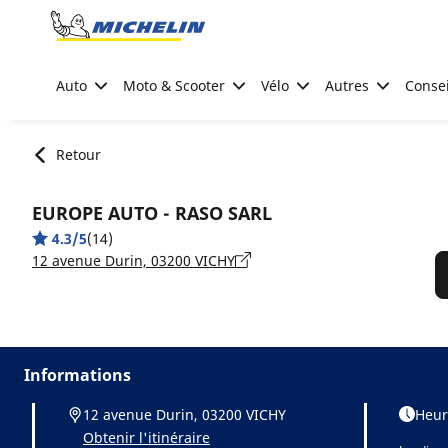
Go to page content
Go to page navigation
Auto
Moto & Scooter
Vélo
Autres
Consei
Retour
EUROPE AUTO - RASO SARL
4.3/5
(14)
12 avenue Durin, 03200 VICHY
Informations
12 avenue Durin, 03200 VICHY
Heur
Obtenir l'itinéraire