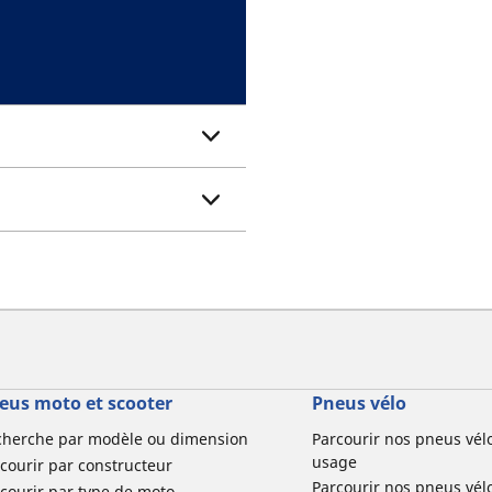
eus moto et scooter
Pneus vélo
cherche par modèle ou dimension
Parcourir nos pneus vél
usage
courir par constructeur
Parcourir nos pneus vél
courir par type de moto