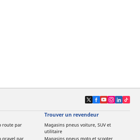
Trouver un revendeur
o route par
Magasins pneus voiture, SUV et
utilitaire
o gravel par
Magasins pneus moto et scooter