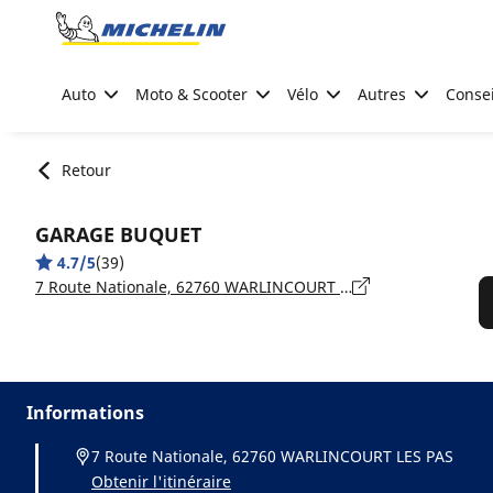
Go to page content
Go to page navigation
Auto
Moto & Scooter
Vélo
Autres
Consei
Retour
GARAGE BUQUET
4.7/5
(39)
7 Route Nationale, 62760 WARLINCOURT LES PAS
Informations
7 Route Nationale, 62760 WARLINCOURT LES PAS
Obtenir l'itinéraire