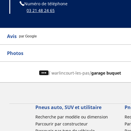
Numéro de téléphone
03 21 48 24 65
Avis
par Google
Photos
/
warlincourt-les-pas
garage buquet
Pneus auto, SUV et utilitaire
Pn
Recherche par modèle ou dimension
Re
Parcourir par constructeur
Par
Parcourir par type de véhicule
Par