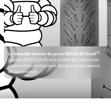
(1)
La nouvelle version du pneu MICHELIN Road
Le pneu MICHELIN Road 6 profite de 2 décennies
d'innovation constante et des plus hauts niveaux
de compétence.