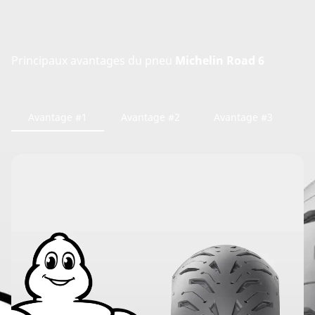
Principaux avantages du pneu
Michelin Road 6
Avantage #1
Avantage #2
Avantage #3