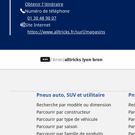
Obtenir l'itinéraire
Numéro de téléphone
01 30 48 90 07
Site Internet
https://www.alltricks.fr/surl/magasins
/
bron
alltricks lyon bron
Pneus auto, SUV et utilitaire
Pn
Recherche par modèle ou dimension
Re
Parcourir par constructeur
Par
Parcourir par type de véhicule
Par
Parcourir par saison
Par
Parcourir par famille de produits
Pa