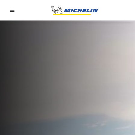
Go to page content
Go to page navigation