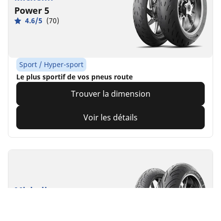
Power 5
4.6/5
(70)
Sport / Hyper-sport
Le plus sportif de vos pneus route
Trouver la dimension
Voir les détails
Michelin
Pilot Road 4
4.8/5
(124)