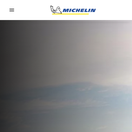
Go to page content
Go to page navigation