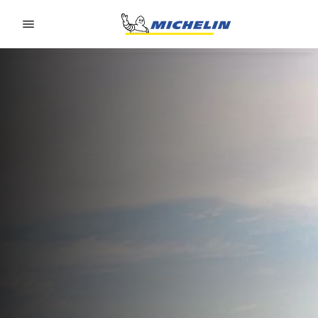
Go to page content
Go to page navigation