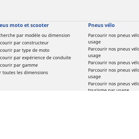
eus moto et scooter
Pneus vélo
cherche par modèle ou dimension
Parcourir nos pneus vél
usage
courir par constructeur
Parcourir nos pneus vél
courir par type de moto
usage
courir par expérience de conduite
Parcourir nos pneus vél
rcourir par gamme
Parcourir nos pneus vél
r toutes les dimensions
usage
Parcourir nos pneus vélo 
tourisme par usage
Parcourir nos pneus vél
usage
Réclamation produit vél
Votre configuration