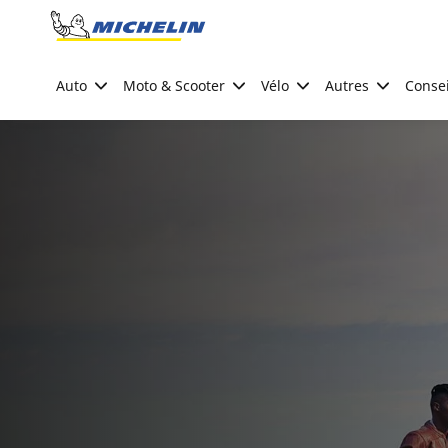
Go to page content
Go to page navigation
Auto
Moto & Scooter
Vélo
Autres
Consei