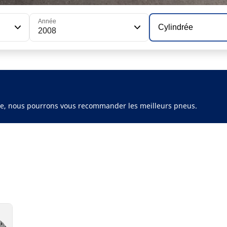
Année
Cylindrée
2008
ule, nous pourrons vous recommander les meilleurs pneus.