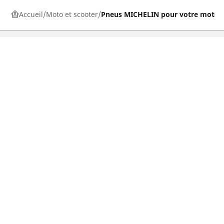
Accueil
Moto et scooter
Pneus MICHELIN pour votre moto
Pneus auto, SUV et utilitaire
Pneus moto et scooter
Pneus vélo