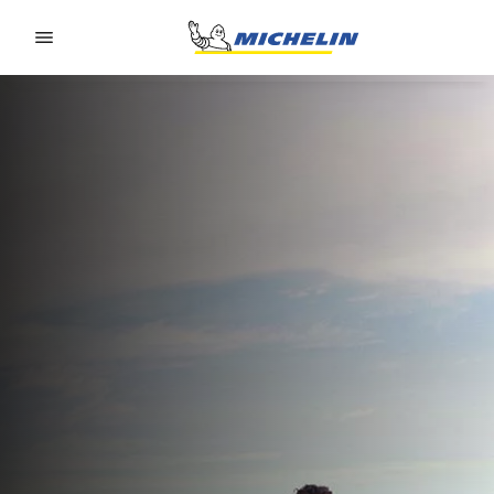
Go to page content
Go to page navigation