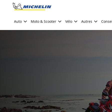
Go to page content
Go to page navigation
Auto
Moto & Scooter
Vélo
Autres
Consei