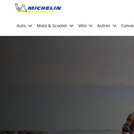
Go to page content
Go to page navigation
Auto
Moto & Scooter
Vélo
Autres
Consei