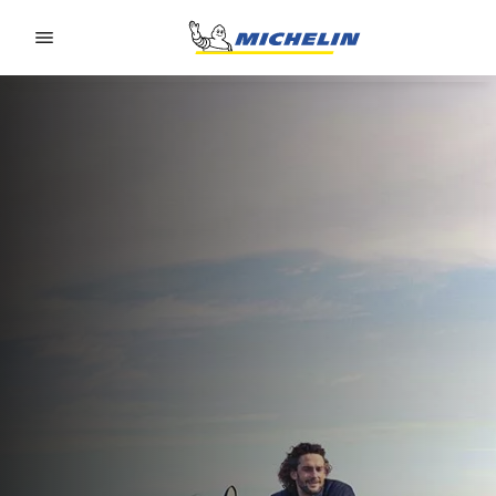
Go to page content
Go to page navigation