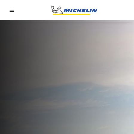
Go to page content
Go to page navigation