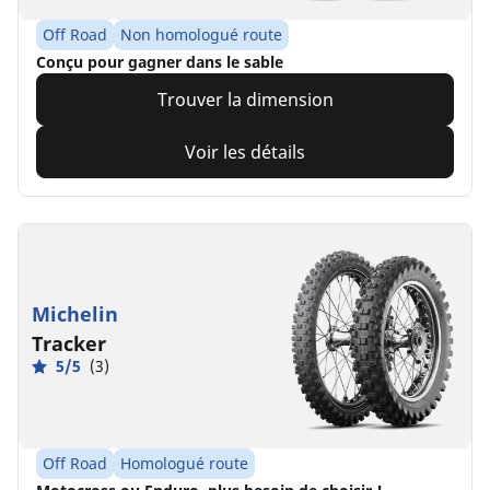
Off Road
Non homologué route
Conçu pour gagner dans le sable
Trouver la dimension
Voir les détails
Michelin
Tracker
5/5
(3)
Off Road
Homologué route