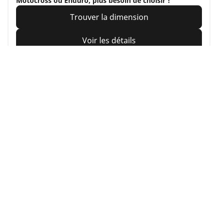
Motocross ou Enduro, plus besoin de choisir !
Trouver la dimension
Voir les détails
Accueil
Moto et scooter
Pneus MICHELIN pour votre moto