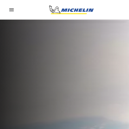
Go to page content
Go to page navigation