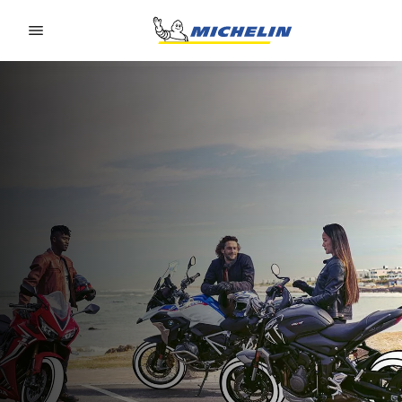
Go to page content
Go to page navigation