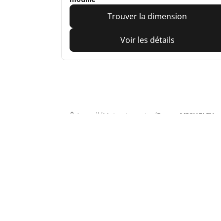
Trouver la dimension
Voir les détails
Accueil
Moto et scooter
Pneus MICHELIN p
Pneus auto, SUV et utilitaire
Pn
Recherche par modèle ou dimension
Re
Parcourir par constructeur
Par
Parcourir par type de véhicule
Par