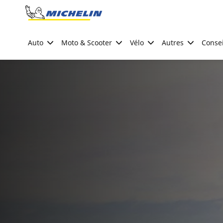
Go to page content
Go to page navigation
Auto
Moto & Scooter
Vélo
Autres
Consei