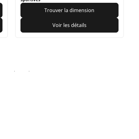
Trouver la dimension
Voir les détails
our votre moto
eus moto et scooter
Pneus vélo
Votre configuration
cherche par modèle ou dimension
Parcourir nos pneus vél
usage
courir par constructeur
Parcourir nos pneus vél
courir par type de moto