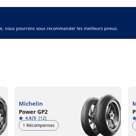
ule, nous pourrons vous recommander les meilleurs pneus.
Michelin
M
Power GP2
P
4.8/5
(12)
1 Récompenses