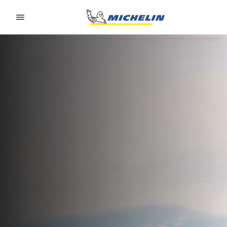
Go to page content
Go to page navigation