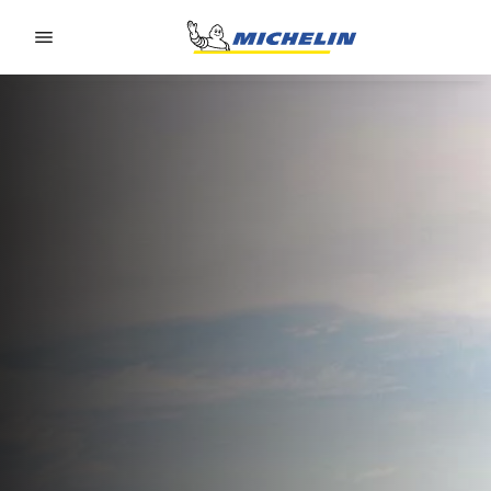
Go to page content
Go to page navigation