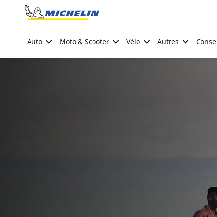
Go to page content
Go to page navigation
Auto
Moto & Scooter
Vélo
Autres
Consei