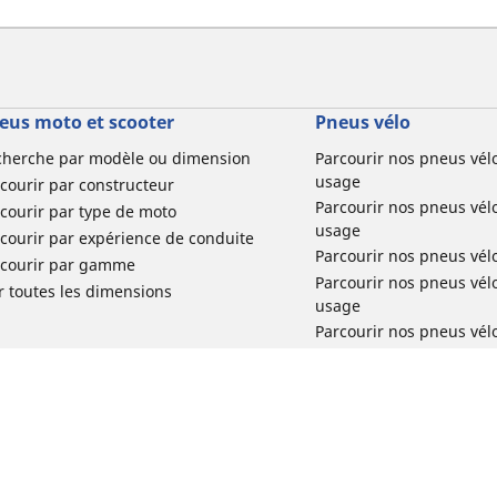
eus moto et scooter
Pneus vélo
cherche par modèle ou dimension
Parcourir nos pneus vél
usage
courir par constructeur
Parcourir nos pneus vél
courir par type de moto
usage
courir par expérience de conduite
Parcourir nos pneus vél
rcourir par gamme
Parcourir nos pneus vél
r toutes les dimensions
usage
Parcourir nos pneus vélo 
tourisme par usage
Parcourir nos pneus vél
usage
Réclamation produit vél
Votre configuration