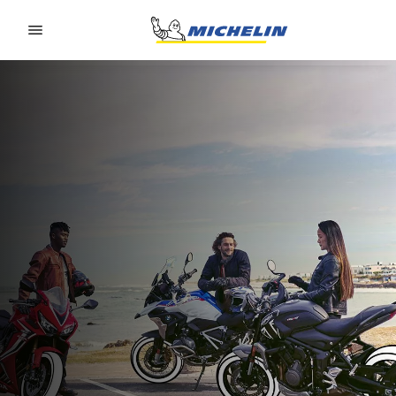
Go to page content
Go to page navigation