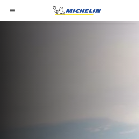
Go to page content
Go to page navigation