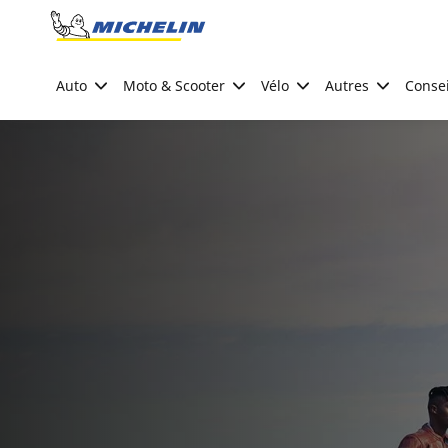
Go to page content
Go to page navigation
Auto
Moto & Scooter
Vélo
Autres
Consei