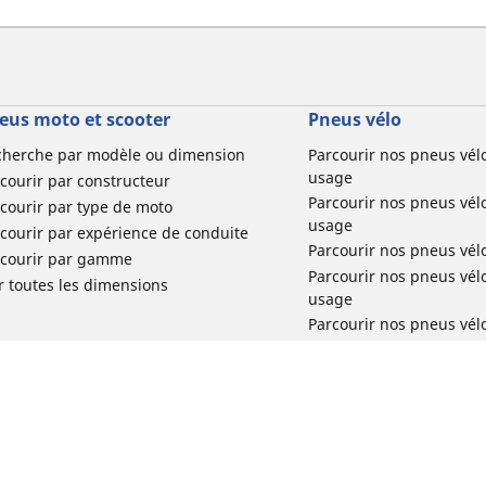
eus moto et scooter
Pneus vélo
cherche par modèle ou dimension
Parcourir nos pneus vél
usage
courir par constructeur
Parcourir nos pneus vél
courir par type de moto
usage
courir par expérience de conduite
Parcourir nos pneus vél
rcourir par gamme
Parcourir nos pneus vél
r toutes les dimensions
usage
Parcourir nos pneus vélo 
tourisme par usage
Parcourir nos pneus vél
usage
Réclamation produit vél
Votre configuration