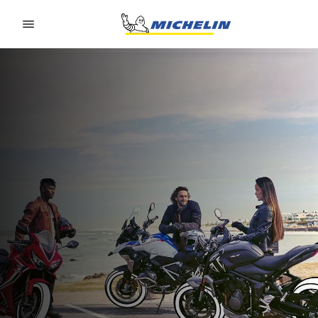
Go to page content
Go to page navigation