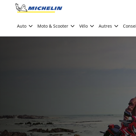
Go to page content
Go to page navigation
Auto
Moto & Scooter
Vélo
Autres
Consei