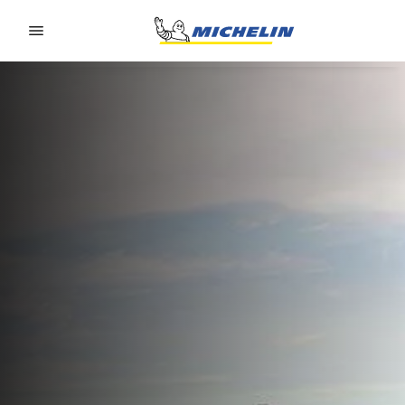
Go to page content
Go to page navigation