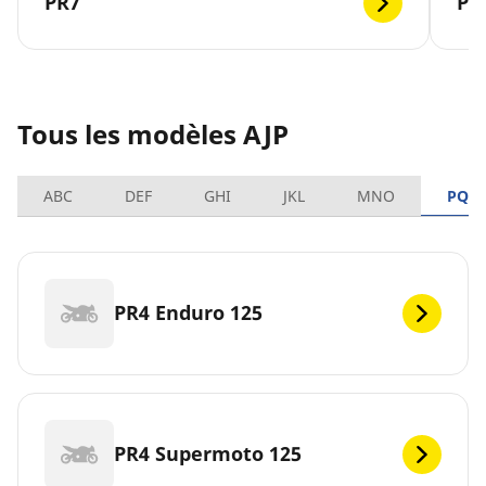
PR7
PR
Tous les modèles AJP
ABC
DEF
GHI
JKL
MNO
PQR
PR4 Enduro 125
PR4 Supermoto 125