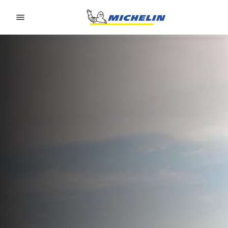
Go to page content
Go to page navigation